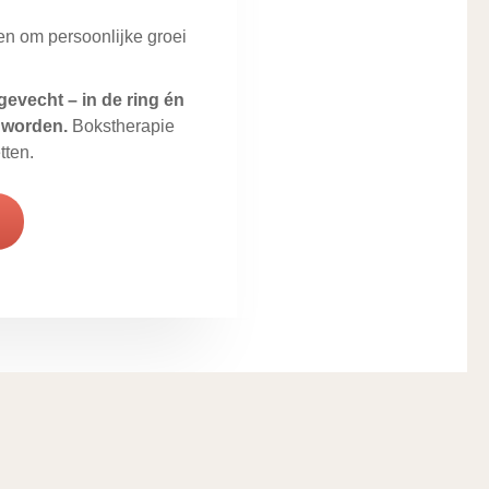
en om persoonlijke groei
gevecht – in de ring én
e worden.
Bokstherapie
tten.