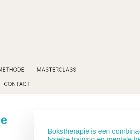
METHODE
MASTERCLASS
CONTACT
ie
Bokstherapie is een combinat
fysieke training en mentale b