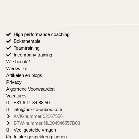
High performance coaching
Bokstherapie
Teamtraining
Incompany training
Wie ben ik?
Werkwijze
Artikelen en blogs
Privacy
Algemene Voorwaarden
Vacatures
+31 6 11 34 88 50
info@box-to-unbox.com
KVK-nummer 92267556
BTW-nummer NL004946557B83
Veel gestelde vragen
Intake gespekken plannen