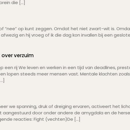
rein die […]
a” of “nee” op kunt zeggen. Omdat het niet zwart-wit is. Omda
ezig en hij vroeg of ik die dag kon invallen bij een gesloten 
s over verzuim
op een rij We leven en werken in een tijd van deadlines, pr
ssen lopen steeds meer mensen vast. Mentale klachten zoals 
[…]
eer we spanning, druk of dreiging ervaren, activeert het li
 aangestuurd door onder andere de amygdala en de hersen
ende reacties: Fight (vechten)De […]