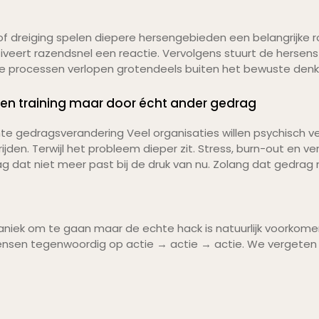
 of dreiging spelen diepere hersengebieden een belangrijke 
iveert razendsnel een reactie. Vervolgens stuurt de her
eze processen verlopen grotendeels buiten het bewuste den
een training maar door écht ander gedrag
e gedragsverandering Veel organisaties willen psychisch ve
jden. Terwijl het probleem dieper zit. Stress, burn-out en v
 dat niet meer past bij de druk van nu. Zolang dat gedrag n
paniek om te gaan maar de echte hack is natuurlijk voorkom
mensen tegenwoordig op actie → actie → actie. We vergeten