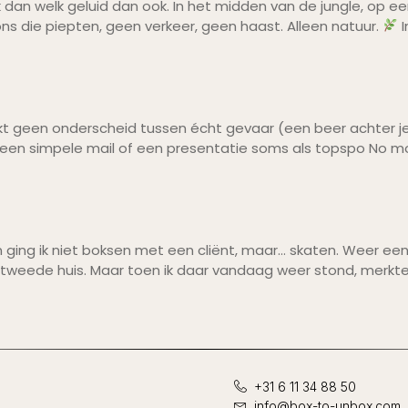
rak dan welk geluid dan ook. In het midden van de jungle, op
ns die piepten, geen verkeer, geen haast. Alleen natuur.
I
t geen onderscheid tussen écht gevaar (een beer achter je
t een simpele mail of een presentatie soms als topspo No mor
n ging ik niet boksen met een cliënt, maar… skaten. Weer ee
n tweede huis. Maar toen ik daar vandaag weer stond, merkte 
+31 6 11 34 88 50
info@box-to-unbox.com