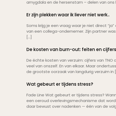
amygdala en de hersenstam – delen van ons b
Er zijn plekken waar ik liever niet werk..
Soms krijg je een vraag waar je niet direct “j
van een collega-ondernemer. Zijn partner was afw
[…]
De kosten van burn-out: feiten en cijfer
De échte kosten van verzuim: cijfers van TNO 
veel van onszelf. En van elkaar. Maar ondertu
de grootste oorzaak van langdurig verzuim in 
Wat gebeurt er tijdens stress?
Fade Line Wat gebeurt er tijdens stress? Wann
een oeroud overlevingsmechanisme dat wordt
daar bewust over nadenken — één van de volg