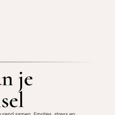
n je
sel
urend samen. Emoties, stress en