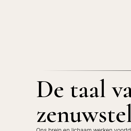
De taal va
zenuwstel
Ons brein en lichaam werken voortd