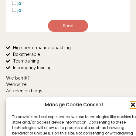
ja
ja
Send
High performance coaching
Bokstherapie
Teamtraining
Incompany training
Wie ben ik?
Werkwijze
Artikelen en blogs
Privacy
Manage Cookie Consent
Algemene Voorwaarden
Vacatures
To provide the best experiences, we use technologies like cookies to
+31 6 11 34 88 50
store and/or access device information. Consenting to these
info@box-to-unbox.com
technologies will allow us to process data such as browsing
KVK-nummer 92267556
behavior or unique IDs on this site. Not consenting or withdrawing