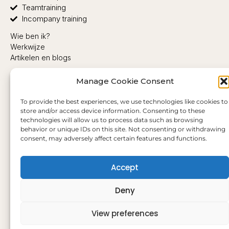
Teamtraining
Incompany training
Wie ben ik?
Werkwijze
Artikelen en blogs
Privacy
Manage Cookie Consent
Algemene Voorwaarden
Vacatures
To provide the best experiences, we use technologies like cookies to
+31 6 11 34 88 50
store and/or access device information. Consenting to these
info@box-to-unbox.com
technologies will allow us to process data such as browsing
KVK-nummer 92267556
behavior or unique IDs on this site. Not consenting or withdrawing
consent, may adversely affect certain features and functions.
BTW-nummer NL004946557B83
Veel gestelde vragen
Intake gespekken plannen
Accept
Deny
View preferences
©2026 Box to Unbox - Alle rechten voorbehouden.