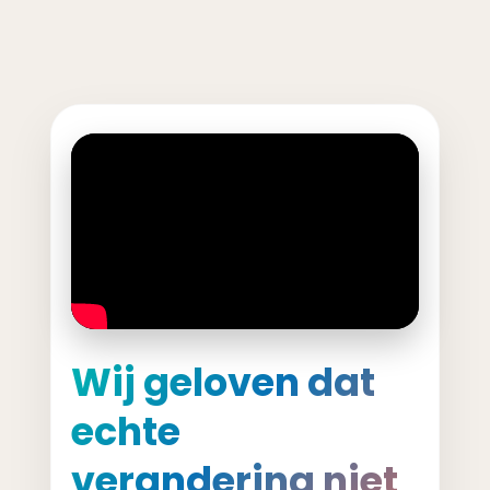
Wij geloven dat
echte
verandering niet