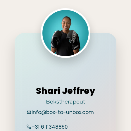
Shari Jeffrey
Bokstherapeut
info@box-to-unbox.com
•
+31 6 11348850