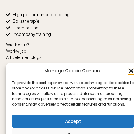
High performance coaching
Bokstherapie
Teamtraining
Incompany training
Wie ben ik?
Werkwijze
Artikelen en blogs
Privacy
Manage Cookie Consent
Algemene Voorwaarden
Vacatures
To provide the best experiences, we use technologies like cookies to
+31 6 11 34 88 50
store and/or access device information. Consenting to these
info@box-to-unbox.com
technologies will allow us to process data such as browsing
KVK-nummer 92267556
behavior or unique IDs on this site. Not consenting or withdrawing
consent, may adversely affect certain features and functions.
BTW-nummer NL004946557B83
Veel gestelde vragen
Intake gespekken plannen
Accept