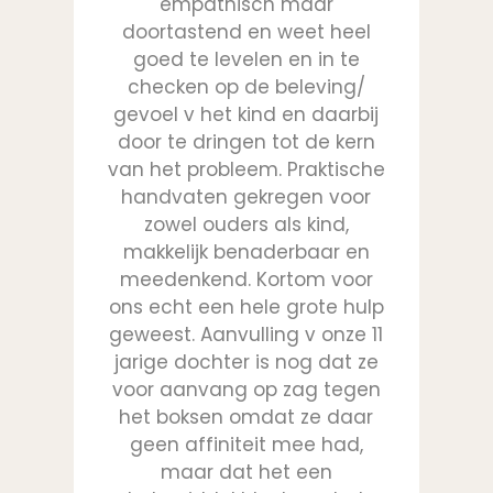
ijk
empathisch maar
el
doortastend en weet heel
wo
ijn
goed te levelen en in te
 ik
checken op de beleving/
wo
gevoel v het kind en daarbij
/
door te dringen tot de kern
van het probleem. Praktische
handvaten gekregen voor
zowel ouders als kind,
makkelijk benaderbaar en
meedenkend. Kortom voor
ons echt een hele grote hulp
geweest. Aanvulling v onze 11
jarige dochter is nog dat ze
voor aanvang op zag tegen
ur
het boksen omdat ze daar
geen affiniteit mee had,
maar dat het een