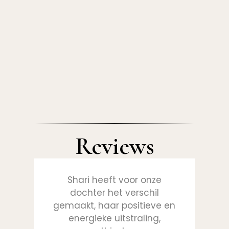
Reviews
Shari heeft voor onze
O
van
dochter het verschil
ge
gemaakt, haar positieve en
sc
ent
energieke uitstraling,
een